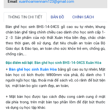
Email
:
xuanhoamiennam123@gmail.com
THÔNG TIN CHI TIẾT
BẢN ĐỒ
CHÍNH SÁCH
Bàn ghế học sinh BHS-14-04CS gỗ cao su tự nhiên, khung
chân bàn ghế tăng chỉnh chiều cao dành cho học sinh cấp 1-
2 -3. Sản phẩm của nội thất Xuân Hòa bền đẹp, chắc chắn
theo thời gian, dễ sử dụng, đạt tiêu chuẩn an toàn của Bộ
Giáo dục & Đào tạo, an toàn cho sức khỏe trẻ em, chống gù,
chống cận,....
Đặc điểm nổi bật:
Bàn ghế học sinh BHS-14-04CS Xuân Hòa
+
Bàn ghế học sinh Xuân Hòa
bằng gỗ cao su tự nhiên; Mặt
bàn học có kích thước W800mm vừa phải, đủ dành cho 1
người ngồi học tập, thoải mái để sách vở; có rãnh để bút tiện
lợi; mặt bàn bo góc cạnh đẹp, an toàn;
+ Mặt bàn học được tạo cách điệu cong cánh cung ở mặt
dài phía trong, trên mặt bàn tạo phần lõm để đặt bút thước
và dụng cụ học tập khác.