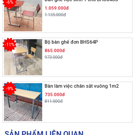
-6%
1.059.000đ
1.135.000đ
Bộ bàn ghế đơn BHS64P
-11%
865.000đ
973.000đ
Bàn làm việc chân sắt vuông 1m2
-9%
735.000đ
811.000đ
SẢN PHẨM LIÊN QUAN