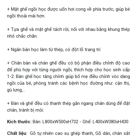
+ Mặt ghế ngồi học được uốn hơi cong về phía trước, giúp bé
ngồi thoải mái hơn.
+ Tựa ghế và mặt ghế tách rời, nối với nhau bằng khung thép
nhỏ chắc chắn.
+ Ngăn bàn học làm từ thép, có đột lỗ trang trí.
+ Chân bàn và chân ghế đều có bộ phận điều chỉnh độ cao
để phù hợp với từng người ngồi, thích hợp cho học sinh cấp
1-2. Bàn ghế học tăng chỉnh giúp bố mẹ điều chỉnh vóc dàng
ngồi của bé, phòng tránh các bệnh học đường như: cận thị,
gù lưng,...
+ Bàn và ghế đều có thanh thép gắn ngang chân dùng để đặt
chân, tránh bị mỏi.
Kích thước:
Bàn: L800xW500xH732 - Ghế: L400xW380xH430
Chất liệu
: Gỗ tự nhiên cao su ghép thanh, Gỗ dán, chân sắt