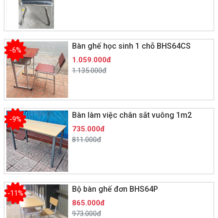
Bàn ghế học sinh 1 chỗ BHS64CS
-6%
1.059.000đ
1.135.000đ
Bàn làm việc chân sắt vuông 1m2
-9%
735.000đ
811.000đ
Bộ bàn ghế đơn BHS64P
-11%
865.000đ
973.000đ