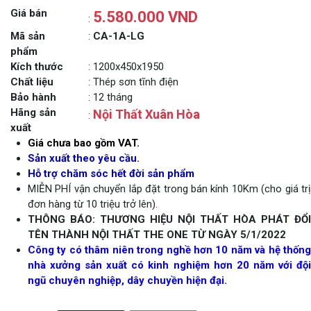
Giá bán
5.580.000 VND
:
Mã sản
:
CA-1A-LG
phẩm
Kích thước
: 1200x450x1950
Chất liệu
: Thép sơn tĩnh điện
Bảo hành
: 12 tháng
Hãng sản
Nội Thất Xuân Hòa
:
xuất
Giá chưa bao gồm VAT.
Sản xuất theo yêu cầu.
Hỗ trợ chăm sóc hết đời sản phẩm
MIỄN PHÍ vận chuyển lắp đặt trong bán kính 10Km (cho giá trị
đơn hàng từ 10 triệu trở lên).
THÔNG BÁO: THƯƠNG HIỆU NỘI THẤT HÒA PHÁT ĐỔI
TÊN THÀNH NỘI THẤT THE ONE TỪ NGÀY 5/1/2022
Công ty có thâm niên trong nghề hơn 10 năm và hệ thống
nhà xưởng sản xuất có kinh nghiệm hơn 20 năm với đội
ngũ chuyên nghiệp, dây chuyền hiện đại.