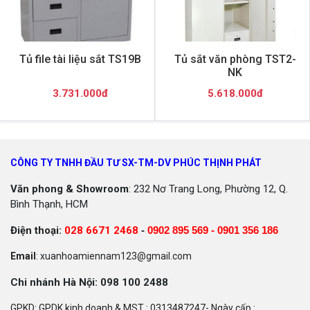
Tủ file tài liệu sắt TS19B
Tủ sắt văn phòng TST2-
NK
3.731.000đ
5.618.000đ
CÔNG TY TNHH ĐẦU TƯ SX-TM-DV PHÚC THỊNH PHÁT
Văn phong & Showroom
: 232 Nơ Trang Long, Phường 12, Q.
Bình Thạnh, HCM
Điện thoại:
028 6671 2468
-
0902 895 569 -
0901 356 186
Email
: xuanhoamiennam123@gmail.com
Chi nhánh Hà Nội: 098 100 2488
GPKD: GPDK kinh doanh & MST : 0313487247- Ngày cấp :