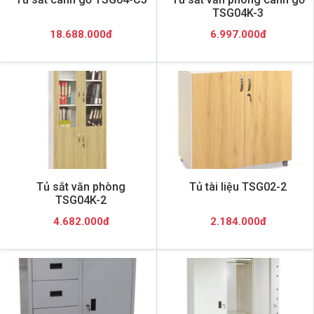
TSG04K-3
18.688.000đ
6.997.000đ
Tủ sắt văn phòng
Tủ tài liệu TSG02-2
TSG04K-2
4.682.000đ
2.184.000đ