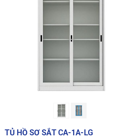
Previous
Ne
TỦ HỒ SƠ SẮT CA-1A-LG