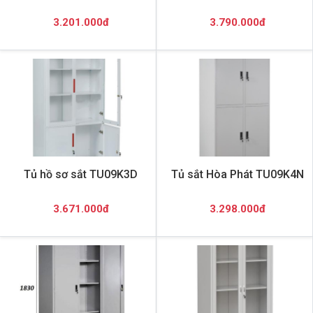
3.201.000đ
3.790.000đ
Tủ hồ sơ sắt TU09K3D
Tủ sắt Hòa Phát TU09K4N
3.671.000đ
3.298.000đ