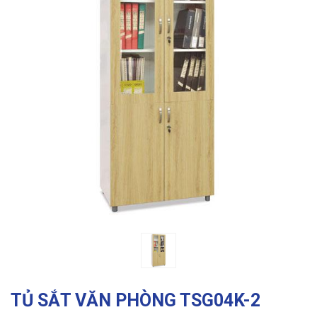
Previous
Ne
TỦ SẮT VĂN PHÒNG TSG04K-2