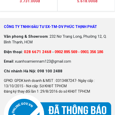
3.731.000đ
5.618.000đ
CÔNG TY TNHH ĐẦU TƯ SX-TM-DV PHÚC THỊNH PHÁT
Văn phong & Showroom
: 232 Nơ Trang Long, Phường 12, Q.
Bình Thạnh, HCM
Điện thoại:
028 6671 2468
-
0902 895 569 -
0901 356 186
Email
: xuanhoamiennam123@gmail.com
Chi nhánh Hà Nội: 098 100 2488
GPKD: GPDK kinh doanh & MST : 0313487247- Ngày cấp :
13/10/2015 - Nơi cấp: Sở KHĐT TPHCM
Đăng ký thay đổi lần 1 :29/8/2016 do sở KHĐT TPHCM