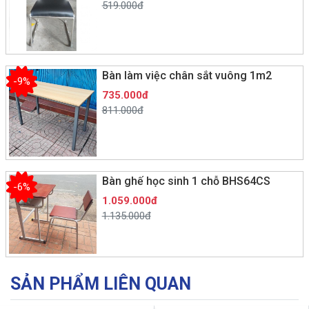
519.000đ
Bàn làm việc chân sắt vuông 1m2
-9%
735.000đ
811.000đ
Bàn ghế học sinh 1 chỗ BHS64CS
-6%
1.059.000đ
1.135.000đ
SẢN PHẨM LIÊN QUAN