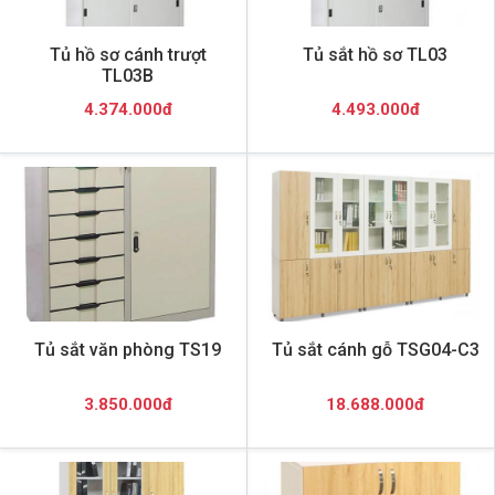
Tủ hồ sơ cánh trượt
Tủ sắt hồ sơ TL03
TL03B
4.374.000đ
4.493.000đ
Tủ sắt văn phòng TS19
Tủ sắt cánh gỗ TSG04-C3
3.850.000đ
18.688.000đ