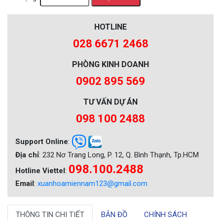
HOTLINE
028 6671 2468
PHÒNG KINH DOANH
0902 895 569
TƯ VẤN DỰ ÁN
098 100 2488
Support Online
:
Địa chỉ
: 232 Nơ Trang Long, P. 12, Q. Bình Thạnh, Tp.HCM
098.100.2488
Hotline Viettel
:
Email
:
xuanhoamiennam123@gmail.com
THÔNG TIN CHI TIẾT
BẢN ĐỒ
CHÍNH SÁCH