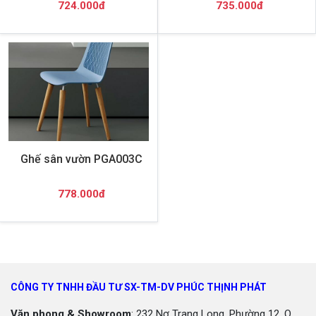
724.000đ
735.000đ
Ghế sân vườn PGA003C
778.000đ
CÔNG TY TNHH ĐẦU TƯ SX-TM-DV PHÚC THỊNH PHÁT
Văn phong & Showroom
: 232 Nơ Trang Long, Phường 12, Q.