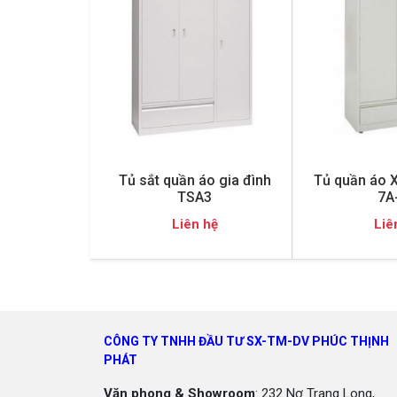
Tủ sắt quần áo gia đình
Tủ quần áo 
TSA3
7A
Liên hệ
Liê
CÔNG TY TNHH ĐẦU TƯ SX-TM-DV PHÚC THỊNH
PHÁT
Văn phong & Showroom
: 232 Nơ Trang Long,