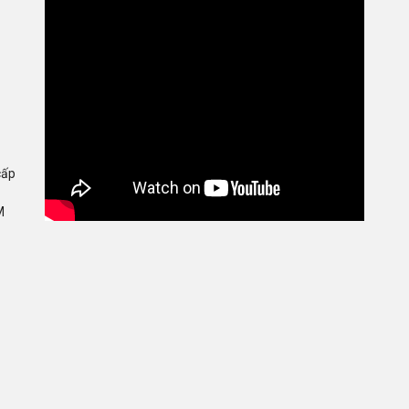
cấp
M