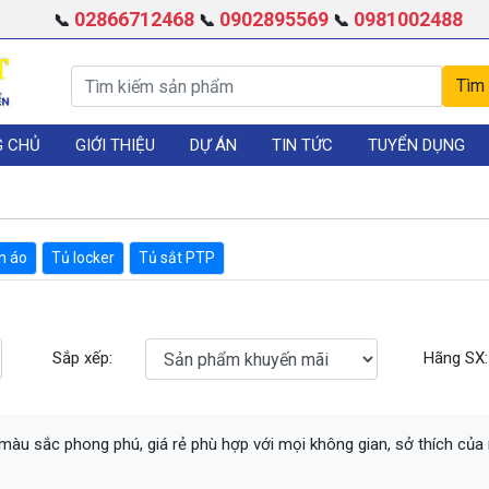
02866712468
0902895569
0981002488
📞
📞
📞
G CHỦ
GIỚI THIỆU
DỰ ÁN
TIN TỨC
TUYỂN DỤNG
n áo
Tủ locker
Tủ sắt PTP
Sắp xếp:
Hãng SX:
 màu sắc phong phú, giá rẻ phù hợp với mọi không gian, sở thích của