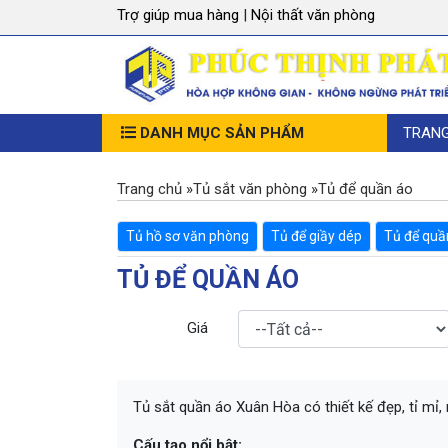
Trợ giúp mua hàng
|
Nội thất văn phòng
DANH MỤC SẢN PHẨM
TRAN
Trang chủ
»
Tủ sắt văn phòng
»
Tủ để quần áo
Tủ hồ sơ văn phòng
Tủ để giầy dép
Tủ để quầ
TỦ ĐỂ QUẦN ÁO
Giá
Tủ sắt quần áo Xuân Hòa có thiết kế đẹp, tỉ mỉ,
Cấu tạo nổi bật: