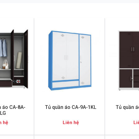
n áo CA-8A-
Tủ quần áo CA-9A-1KL
Tủ quần á
LG
n hệ
Liên hệ
Li