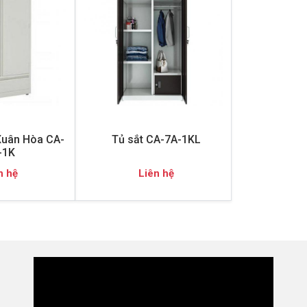
Xuân Hòa CA-
Tủ sắt CA-7A-1KL
-1K
n hệ
Liên hệ