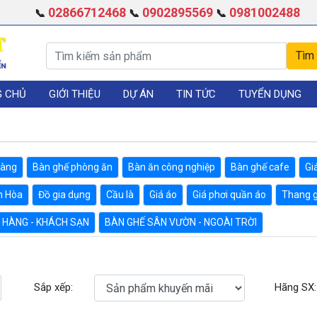
02866712468
0902895569
0981002488
📞
📞
📞
G CHỦ
GIỚI THIỆU
DỰ ÁN
TIN TỨC
TUYỂN DỤNG
hàng
Bàn ghế phòng ăn
Bàn ăn công nghiệp
Bàn ghế cafe
Gi
n Hòa
Đồ gia dụng
Cầu là
Giá áo
Giá phơi quần áo
Thang 
 HÀNG - KHÁCH SẠN
BÀN GHẾ SÂN VƯỜN - NGOÀI TRỜI
Sắp xếp:
Hãng SX: