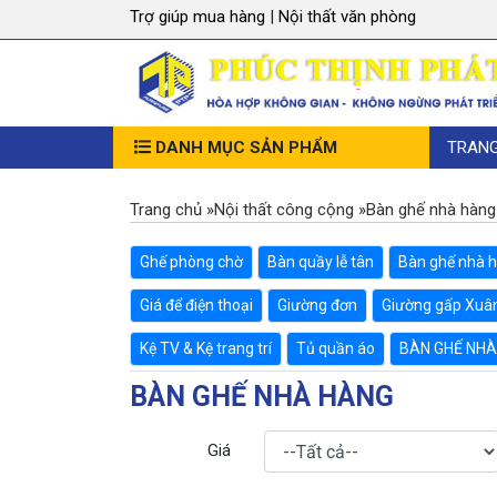
Trợ giúp mua hàng
|
Nội thất văn phòng
DANH MỤC SẢN PHẨM
TRAN
Trang chủ
»
Nội thất công cộng
»
Bàn ghế nhà hàng
Ghế phòng chờ
Bàn quầy lễ tân
Bàn ghế nhà 
Giá để điện thoại
Giường đơn
Giường gấp Xuâ
Kệ TV & Kệ trang trí
Tủ quần áo
BÀN GHẾ NHÀ
BÀN GHẾ NHÀ HÀNG
Giá