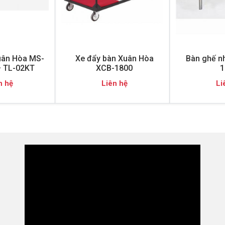
uân Hòa MS-
Xe đẩy bàn Xuân Hòa
Bàn ghế n
 TL-02KT
XCB-1800
1
n hệ
Liên hệ
Li