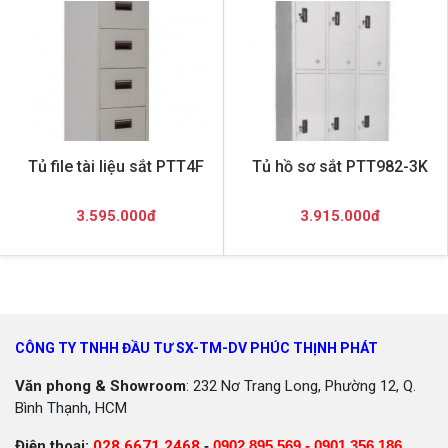
Tủ file tài liệu sắt PTT4F
Tủ hồ sơ sắt PTT982-3K
3.595.000đ
3.915.000đ
CÔNG TY TNHH ĐẦU TƯ SX-TM-DV PHÚC THỊNH PHÁT
Văn phong & Showroom
: 232 Nơ Trang Long, Phường 12, Q.
Bình Thạnh, HCM
Điện thoại:
028 6671 2468
-
0902 895 569 -
0901 356 186