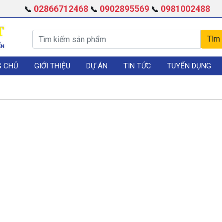
02866712468
0902895569
0981002488
📞
📞
📞
G CHỦ
GIỚI THIỆU
DỰ ÁN
TIN TỨC
TUYỂN DỤNG