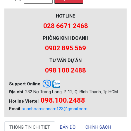
HOTLINE
028 6671 2468
PHÒNG KINH DOANH
0902 895 569
TƯ VẤN DỰ ÁN
098 100 2488
Support Online
:
Địa chỉ
: 232 Nơ Trang Long, P. 12, Q. Bình Thạnh, Tp.HCM
098.100.2488
Hotline Viettel
:
Email
:
xuanhoamiennam123@gmail.com
THÔNG TIN CHI TIẾT
BẢN ĐỒ
CHÍNH SÁCH