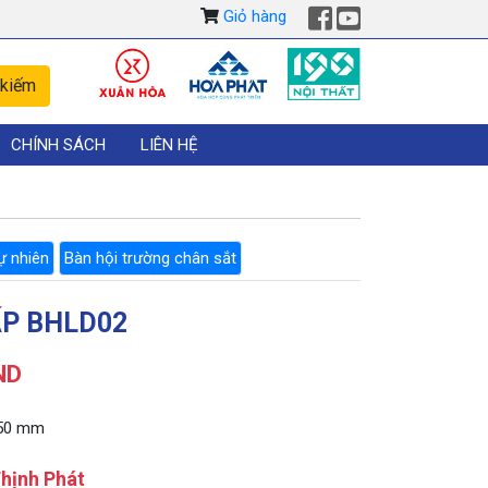
Giỏ hàng
CHÍNH SÁCH
LIÊN HỆ
ự nhiên
Bàn hội trường chân sắt
ẤP BHLD02
ND
750 mm
hịnh Phát