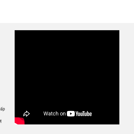
cấp
M