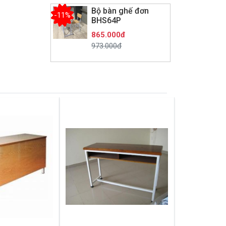
Bộ bàn ghế đơn
-11%
BHS64P
865.000đ
973.000đ