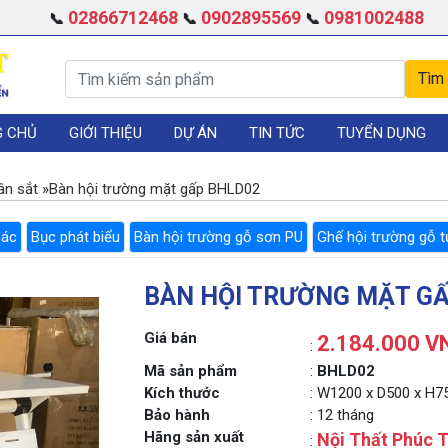
02866712468
0902895569
0981002488
📞
📞
📞
G CHỦ
GIỚI THIỆU
DỰ ÁN
TIN TỨC
TUYỂN DỤNG
ân sắt
»
Bàn hội trường mặt gấp BHLD02
Bác
Bục phát biểu
Bàn hội trường gỗ sơn PU
Ghế hội trường gỗ t
BÀN HỘI TRƯỜNG MẶT G
Giá bán
2.184.000 V
:
Mã sản phẩm
:
BHLD02
Kích thước
: W1200 x D500 x H
Bảo hành
: 12 tháng
Hãng sản xuất
Nội Thất Phúc T
: