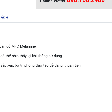
098.100.2488
Hotline Viettel
:
SÁCH
t bàn gỗ MFC Melamine.
có thể nhìn thấy lại khi không sử dụng.
sắp xếp, bố trí phòng đào tạo dễ dàng, thuận tiện.