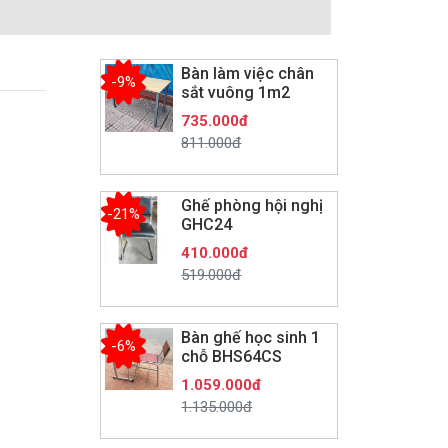
Bàn làm việc chân
-9%
sắt vuông 1m2
735.000đ
811.000đ
Ghế phòng hội nghị
-21%
GHC24
410.000đ
519.000đ
Bàn ghế học sinh 1
-6%
chỗ BHS64CS
1.059.000đ
1.135.000đ