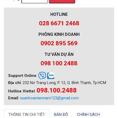
HOTLINE
028 6671 2468
PHÒNG KINH DOANH
0902 895 569
TƯ VẤN DỰ ÁN
098 100 2488
Support Online
:
Địa chỉ
: 232 Nơ Trang Long, P. 12, Q. Bình Thạnh, Tp.HCM
098.100.2488
Hotline Viettel
:
Email
:
xuanhoamiennam123@gmail.com
THÔNG TIN CHI TIẾT
BẢN ĐỒ
CHÍNH SÁCH