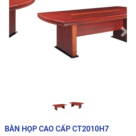
Previous
Ne
BÀN HỌP CAO CẤP CT2010H7