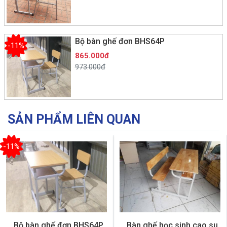
Bộ bàn ghế đơn BHS64P
-11%
865.000đ
973.000đ
SẢN PHẨM LIÊN QUAN
-11%
Bộ bàn ghế đơn BHS64P
Bàn ghế học sinh cao su