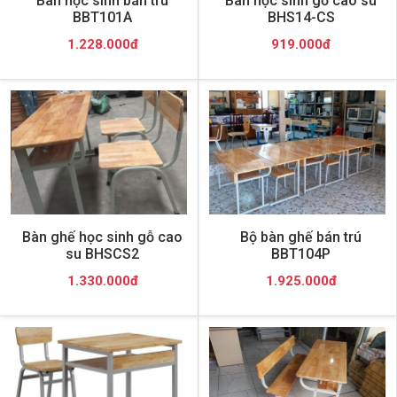
Bàn học sinh bán trú
Bàn học sinh gỗ cao su
BBT101A
BHS14-CS
1.228.000đ
919.000đ
Bàn ghế học sinh gỗ cao
Bộ bàn ghế bán trú
su BHSCS2
BBT104P
1.330.000đ
1.925.000đ