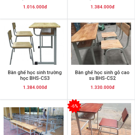
1.016.000đ
1.384.000đ
Bàn ghế học sinh trường
Bàn ghế học sinh gỗ cao
học BHS-CS3
su BHS-CS2
1.384.000đ
1.330.000đ
-6%