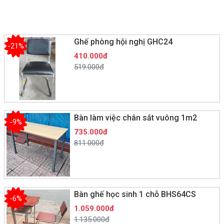
Ghế phòng hội nghị GHC24
-21%
410.000đ
519.000đ
Bàn làm việc chân sắt vuông 1m2
-9%
735.000đ
811.000đ
Bàn ghế học sinh 1 chỗ BHS64CS
-6%
1.059.000đ
1.135.000đ