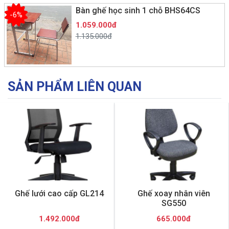
Bàn ghế học sinh 1 chỗ BHS64CS
-6%
1.059.000đ
1.135.000đ
SẢN PHẨM LIÊN QUAN
Ghế lưới cao cấp GL214
Ghế xoay nhân viên
SG550
1.492.000đ
665.000đ