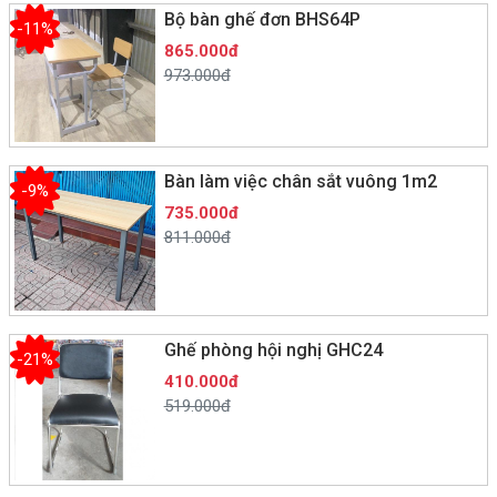
Bộ bàn ghế đơn BHS64P
-11%
865.000đ
973.000đ
Bàn làm việc chân sắt vuông 1m2
-9%
735.000đ
811.000đ
Ghế phòng hội nghị GHC24
-21%
410.000đ
519.000đ