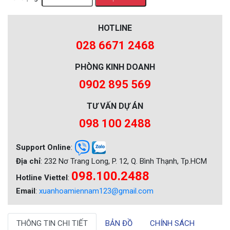
HOTLINE
028 6671 2468
PHÒNG KINH DOANH
0902 895 569
TƯ VẤN DỰ ÁN
098 100 2488
Support Online
:
Địa chỉ
: 232 Nơ Trang Long, P. 12, Q. Bình Thạnh, Tp.HCM
098.100.2488
Hotline Viettel
:
Email
:
xuanhoamiennam123@gmail.com
THÔNG TIN CHI TIẾT
BẢN ĐỒ
CHÍNH SÁCH