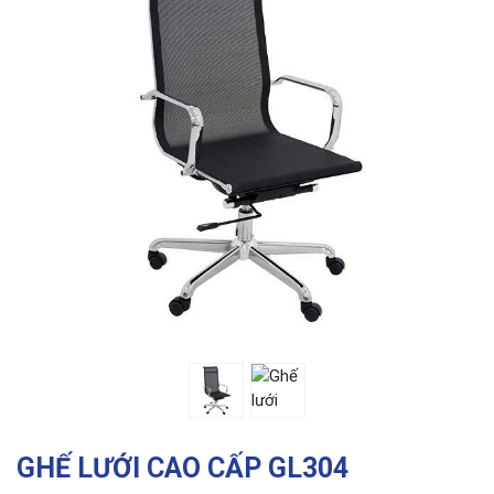
Previous
Ne
GHẾ LƯỚI CAO CẤP GL304