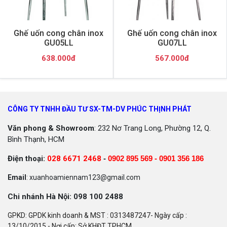
Ghế uốn cong chân inox
Ghế uốn cong chân inox
GU05LL
GU07LL
638.000đ
567.000đ
CÔNG TY TNHH ĐẦU TƯ SX-TM-DV PHÚC THỊNH PHÁT
Văn phong & Showroom
: 232 Nơ Trang Long, Phường 12, Q.
Bình Thạnh, HCM
Điện thoại:
028 6671 2468
-
0902 895 569 -
0901 356 186
Email
: xuanhoamiennam123@gmail.com
Chi nhánh Hà Nội: 098 100 2488
GPKD: GPDK kinh doanh & MST : 0313487247- Ngày cấp :
13/10/2015 - Nơi cấp: Sở KHĐT TPHCM