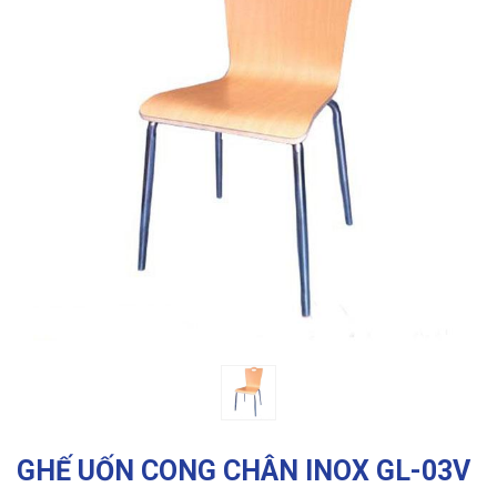
Previous
Ne
GHẾ UỐN CONG CHÂN INOX GL-03V