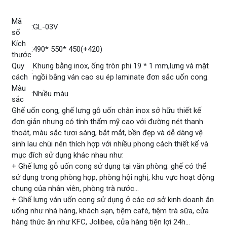
Mã
:
GL-03V
số
Kích
:
490* 550* 450(+420)
thước
Quy
Khung bằng inox, ống tròn phi 19 * 1 mm,lưng và mặt
:
cách
ngồi bằng ván cao su ép laminate đơn sắc uốn cong.
Màu
:
Nhiều màu
sắc
Ghế uốn cong, ghế lưng gỗ uốn chân inox sở hữu thiết kế
đơn giản nhưng có tính thẩm mỹ cao với đường nét thanh
thoát, màu sắc tươi sáng, bắt mắt, bền đẹp và dễ dàng vệ
sinh lau chùi nên thích hợp với nhiều phong cách thiết kế và
mục đích sử dụng khác nhau như:
+ Ghế lưng gỗ uốn cong sử dụng tại văn phòng: ghế có thể
sử dụng trong phòng họp, phòng hội nghị, khu vực hoạt động
chung của nhân viên, phòng trà nước…
+ Ghế lưng ván uốn cong sử dụng ở các cơ sở kinh doanh ăn
uống như nhà hàng, khách sạn, tiệm café, tiệm trà sữa, cửa
hàng thức ăn như KFC, Jolibee, cửa hàng tiện lợi 24h…