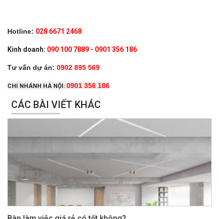
Hotline:
028 6671 2468
Kinh doanh:
090 100 7889 - 0901 356 186
Tư vấn dự án:
0902 895 569
0901 356 186
CHI NHÁNH HÀ NỘI:
CÁC BÀI VIẾT KHÁC
Bàn làm việc giá rẻ có tốt không?