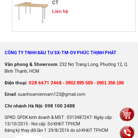
CT
Liên hệ
CÔNG TY TNHH ĐẦU TƯ SX-TM-DV PHÚC THỊNH PHÁT
Văn phong & Showroom
: 232 Nơ Trang Long, Phường 12, Q.
Bình Thạnh, HCM
Điện thoại:
028 6671 2468
-
0902 895 569 -
0901 356 186
Email
: xuanhoamiennam123@gmail.com
Chi nhánh Hà Nội: 098 100 2488
GPKD: GPDK kinh doanh & MST : 0313487247- Ngày cấp :
13/10/2015 - Nơi cấp: Sở KHĐT TPHCM
Đăng ký thay đổi lần 1 :29/8/2016 do sở KHĐT TPHCM