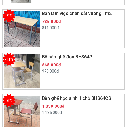
Bàn làm việc chân sắt vuông 1m2
-9%
735.000đ
811.000đ
Bộ bàn ghế đơn BHS64P
-11%
865.000đ
973.000đ
Bàn ghế học sinh 1 chỗ BHS64CS
-6%
1.059.000đ
1.135.000đ