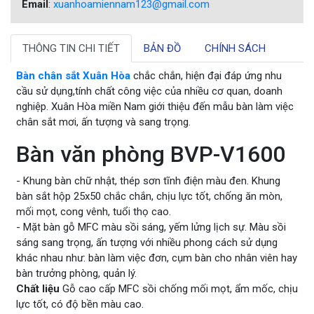
Email
:
xuanhoamiennam123@gmail.com
THÔNG TIN CHI TIẾT
BẢN ĐỒ
CHÍNH SÁCH
Bàn chân sắt Xuân Hòa
chắc chắn, hiện đại đáp ứng nhu
cầu sử dụng,tính chất công việc của nhiều cơ quan, doanh
nghiệp. Xuân Hòa miền Nam giới thiệu đến mẫu bàn làm việc
chân sắt mơi, ấn tượng và sang trọng.
Bàn văn phòng BVP-V1600
- Khung bàn chữ nhật, thép sơn tĩnh điện màu đen. Khung
bàn sắt hộp 25x50 chắc chắn, chịu lực tốt, chống ăn mòn,
mối mọt, cong vênh, tuổi thọ cao.
- Mặt bàn gỗ MFC màu sồi sáng, yếm lửng lịch sự. Màu sồi
sáng sang trọng, ấn tượng với nhiều phong cách sử dụng
khác nhau như: bàn làm việc đơn, cụm bàn cho nhân viên hay
bàn trưởng phòng, quản lý.
Chất liệu
Gỗ cao cấp MFC sồi chống mối mọt, ẩm mốc, chịu
lực tốt, có độ bền màu cao.