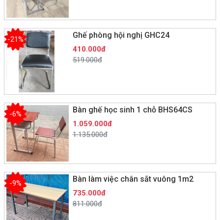
Ghế phòng hội nghị GHC24
-21%
410.000đ
519.000đ
Bàn ghế học sinh 1 chỗ BHS64CS
-6%
1.059.000đ
1.135.000đ
Bàn làm việc chân sắt vuông 1m2
-9%
735.000đ
811.000đ