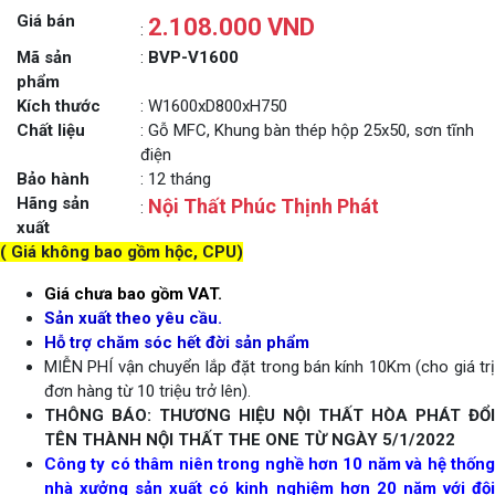
Giá bán
2.108.000 VND
:
Mã sản
:
BVP-V1600
phẩm
Kích thước
: W1600xD800xH750
Chất liệu
: Gỗ MFC, Khung bàn thép hộp 25x50, sơn tĩnh
điện
Bảo hành
: 12 tháng
Hãng sản
Nội Thất Phúc Thịnh Phát
:
xuất
( Giá không bao gồm hộc, CPU)
Giá chưa bao gồm VAT.
Sản xuất theo yêu cầu.
Hỗ trợ chăm sóc hết đời sản phẩm
MIỄN PHÍ vận chuyển lắp đặt trong bán kính 10Km (cho giá trị
đơn hàng từ 10 triệu trở lên).
THÔNG BÁO: THƯƠNG HIỆU NỘI THẤT HÒA PHÁT ĐỔI
TÊN THÀNH NỘI THẤT THE ONE TỪ NGÀY 5/1/2022
Công ty có thâm niên trong nghề hơn 10 năm và hệ thống
nhà xưởng sản xuất có kinh nghiệm hơn 20 năm với đội