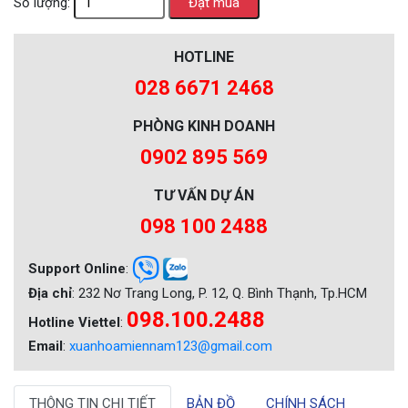
Số lượng:
HOTLINE
028 6671 2468
PHÒNG KINH DOANH
0902 895 569
TƯ VẤN DỰ ÁN
098 100 2488
Support Online
:
Địa chỉ
: 232 Nơ Trang Long, P. 12, Q. Bình Thạnh, Tp.HCM
098.100.2488
Hotline Viettel
:
Email
:
xuanhoamiennam123@gmail.com
THÔNG TIN CHI TIẾT
BẢN ĐỒ
CHÍNH SÁCH