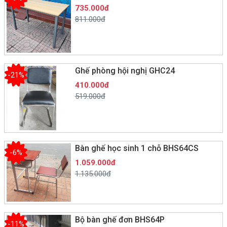
735.000đ
811.000đ
Ghế phòng hội nghị GHC24
-21%
410.000đ
519.000đ
Bàn ghế học sinh 1 chỗ BHS64CS
-6%
1.059.000đ
1.135.000đ
Bộ bàn ghế đơn BHS64P
-11%