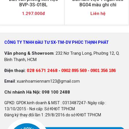
BVP-3S-01BL
BG04 màu ghi chì
1.297.000đ
Liên hệ
CÔNG TY TNHH ĐẦU TƯ SX-TM-DV PHÚC THỊNH PHÁT
Văn phong & Showroom
: 232 Nơ Trang Long, Phường 12, Q.
Bình Thạnh, HCM
Điện thoại:
028 6671 2468
-
0902 895 569 -
0901 356 186
Email
: xuanhoamiennam123@gmail.com
Chi nhánh Hà Nội: 098 100 2488
GPKD: GPDK kinh doanh & MST : 0313487247- Ngày cấp :
13/10/2015 - Nơi cấp: Sở KHĐT TPHCM
Đăng ký thay đổi lần 1 :29/8/2016 do sở KHĐT TPHCM