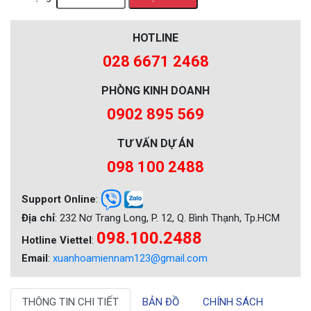
HOTLINE
028 6671 2468
PHÒNG KINH DOANH
0902 895 569
TƯ VẤN DỰ ÁN
098 100 2488
Support Online
:
Địa chỉ
: 232 Nơ Trang Long, P. 12, Q. Bình Thạnh, Tp.HCM
098.100.2488
Hotline Viettel
:
Email
:
xuanhoamiennam123@gmail.com
THÔNG TIN CHI TIẾT
BẢN ĐỒ
CHÍNH SÁCH