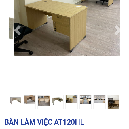
Previous
Ne
BÀN LÀM VIỆC AT120HL