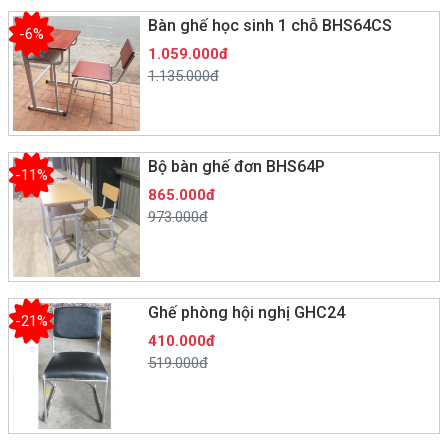
Bàn ghế học sinh 1 chỗ BHS64CS
-6%
1.059.000đ
1.135.000đ
Bộ bàn ghế đơn BHS64P
-11%
865.000đ
973.000đ
Ghế phòng hội nghị GHC24
-21%
410.000đ
519.000đ