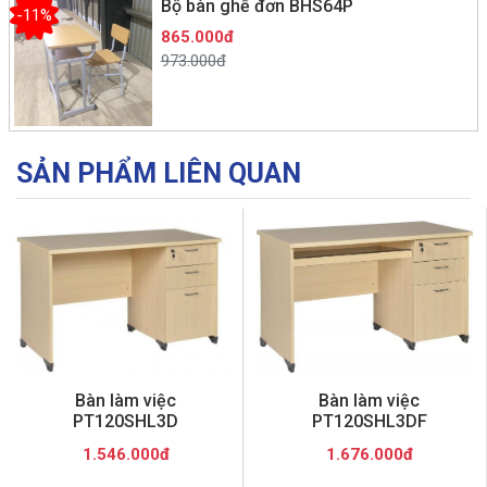
Bộ bàn ghế đơn BHS64P
-11%
865.000đ
973.000đ
SẢN PHẨM LIÊN QUAN
Bàn làm việc
Bàn làm việc
PT120SHL3D
PT120SHL3DF
1.546.000đ
1.676.000đ