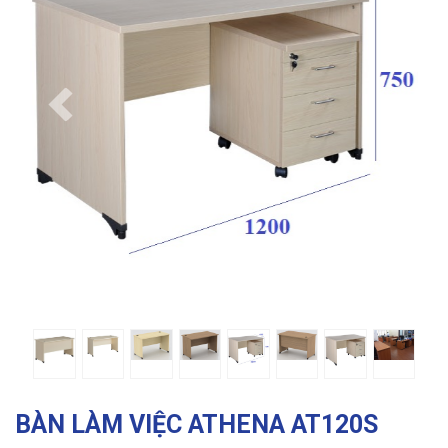
Previous
Ne
BÀN LÀM VIỆC ATHENA AT120S