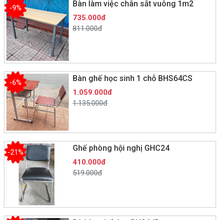
Bàn làm việc chân sắt vuông 1m2
-9%
735.000đ
811.000đ
Bàn ghế học sinh 1 chỗ BHS64CS
-6%
1.059.000đ
1.135.000đ
Ghế phòng hội nghị GHC24
-21%
410.000đ
519.000đ