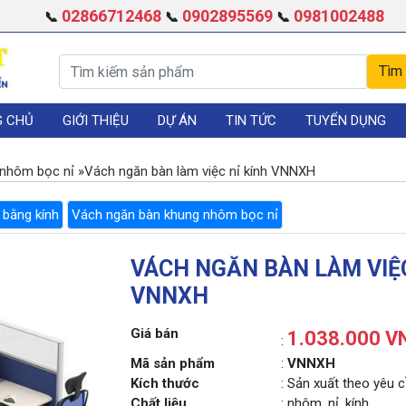
02866712468
0902895569
0981002488
📞
📞
📞
G CHỦ
GIỚI THIỆU
DỰ ÁN
TIN TỨC
TUYỂN DỤNG
 nhôm bọc nỉ
»
Vách ngăn bàn làm việc nỉ kính VNNXH
 bằng kính
Vách ngăn bàn khung nhôm bọc nỉ
VÁCH NGĂN BÀN LÀM VIỆC
VNNXH
Giá bán
1.038.000 V
:
Mã sản phẩm
:
VNNXH
Kích thước
: Sản xuất theo yêu 
Chất liệu
: nhôm, nỉ, kính