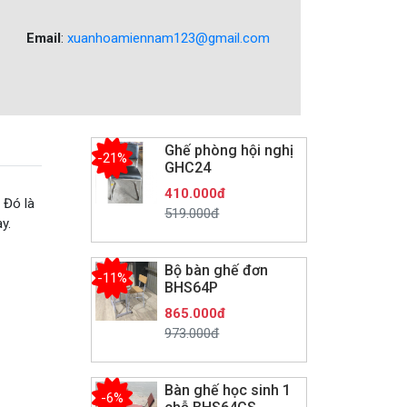
Email
:
xuanhoamiennam123@gmail.com
Ghế phòng hội nghị
-21%
GHC24
410.000đ
 Đó là
519.000đ
y.
Bộ bàn ghế đơn
-11%
BHS64P
865.000đ
973.000đ
Bàn ghế học sinh 1
-6%