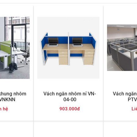
khung nhôm
Vách ngăn nhôm nỉ VN-
Vách ngăn 
 VNKNN
04-00
PTV
n hệ
903.000đ
Li