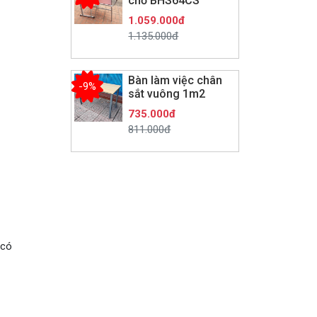
chỗ BHS64CS
1.059.000đ
1.135.000đ
Bàn làm việc chân
-9%
sắt vuông 1m2
735.000đ
811.000đ
 có