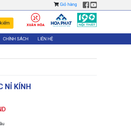
Giỏ hàng
CHÍNH SÁCH
LIÊN HỆ
 NỈ KÍNH
ND
cầu