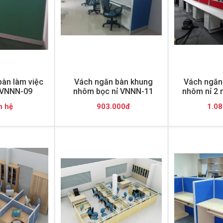
àn làm việc
Vách ngăn bàn khung
Vách ngăn 
 VNNN-09
nhôm bọc nỉ VNNN-11
nhôm nỉ 2
n hệ
903.000đ
1.08