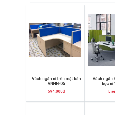
Vách ngăn nỉ trên mặt bàn
Vách ngăn 
VNNN-05
bọc nỉ
594.000đ
Liê