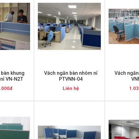
 bàn khung
Vách ngăn bàn nhôm nỉ
Vách ngăn 
nỉ VN-N2T
PTVNN-04
VN
.000đ
Liên hệ
1.03