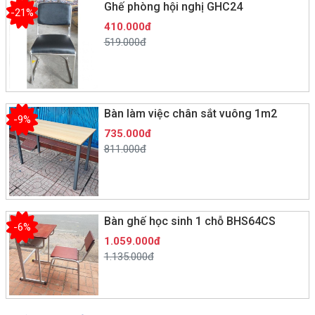
Ghế phòng hội nghị GHC24
-21%
410.000đ
519.000đ
Bàn làm việc chân sắt vuông 1m2
-9%
735.000đ
811.000đ
Bàn ghế học sinh 1 chỗ BHS64CS
-6%
1.059.000đ
1.135.000đ