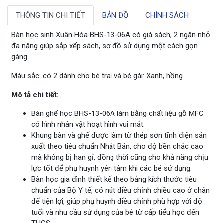
THÔNG TIN CHI TIẾT
BẢN ĐỒ
CHÍNH SÁCH
Bàn học sinh Xuân Hòa BHS-13-06A có giá sách, 2 ngăn nhỏ
đa năng giúp sắp xếp sách, sơ đồ sử dụng một cách gọn
gàng.
Màu sắc: có 2 dành cho bé trai và bé gái: Xanh, hồng.
Mô tả chi tiết:
Bàn ghế học BHS-13-06A làm bằng chất liệu gỗ MFC
có hình nhân vật hoạt hình vui mắt.
Khung bàn và ghế được làm từ thép sơn tĩnh điện sản
xuất theo tiêu chuẩn Nhật Bản, cho độ bền chắc cao
mà không bị han gỉ, đồng thời cũng cho khả năng chịu
lực tốt để phụ huynh yên tâm khi các bé sử dụng.
Bàn học gia đình thiết kế theo bảng kích thước tiêu
chuẩn của Bộ Y tế, có nút điều chỉnh chiều cao ở chân
đế tiện lợi, giúp phụ huynh điều chỉnh phù hợp với độ
tuổi và nhu cầu sử dụng của bé từ cấp tiểu học đến
THCS.