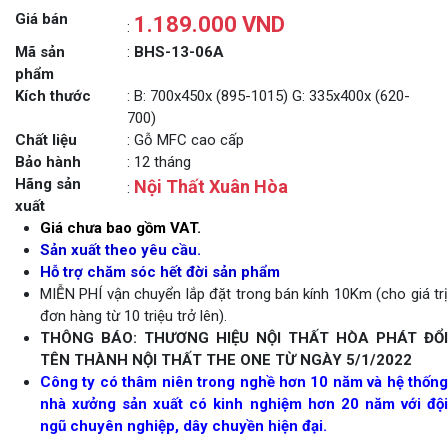
Giá bán
1.189.000 VND
:
Mã sản
:
BHS-13-06A
phẩm
Kích thước
: B: 700x450x (895-1015) G: 335x400x (620-
700)
Chất liệu
: Gỗ MFC cao cấp
Bảo hành
: 12 tháng
Hãng sản
Nội Thất Xuân Hòa
:
xuất
Giá chưa bao gồm VAT.
Sản xuất theo yêu cầu.
Hỗ trợ chăm sóc hết đời sản phẩm
MIỄN PHÍ vận chuyển lắp đặt trong bán kính 10Km (cho giá trị
đơn hàng từ 10 triệu trở lên).
THÔNG BÁO: THƯƠNG HIỆU NỘI THẤT HÒA PHÁT ĐỔI
TÊN THÀNH NỘI THẤT THE ONE TỪ NGÀY 5/1/2022
Công ty có thâm niên trong nghề hơn 10 năm và hệ thống
nhà xưởng sản xuất có kinh nghiệm hơn 20 năm với đội
ngũ chuyên nghiệp, dây chuyền hiện đại.