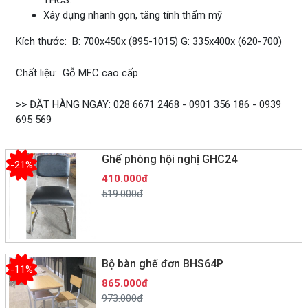
Xây dựng nhanh gọn, tăng tính thẩm mỹ
Kích thước:
B: 700x450x (895-1015) G: 335x400x (620-700)
Chất liệu:
Gỗ MFC cao cấp
>> ĐẶT HÀNG NGAY: 028 6671 2468 - 0901 356 186 - 0939
695 569
Ghế phòng hội nghị GHC24
-21%
410.000đ
519.000đ
Bộ bàn ghế đơn BHS64P
-11%
865.000đ
973.000đ