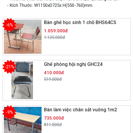
- Kích Thước: W1150xD725x H(550-760)mm.
Bàn ghế học sinh 1 chỗ BHS64CS
-6%
1.059.000đ
1.135.000đ
Ghế phòng hội nghị GHC24
-21%
410.000đ
519.000đ
Bàn làm việc chân sắt vuông 1m2
-9%
735.000đ
811.000đ