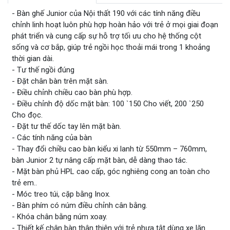
- Bàn ghế Junior của Nội thất 190 với các tính năng điều
chỉnh linh hoạt luôn phù hợp hoàn hảo với trẻ ở mọi giai đoạn
phát triển và cung cấp sự hỗ trợ tối ưu cho hệ thống cột
sống và cơ bắp, giúp trẻ ngồi học thoải mái trong 1 khoảng
thời gian dài.
- Tư thế ngồi đúng
- Đặt chân bàn trên mặt sàn.
- Điều chỉnh chiều cao bàn phù hợp.
- Điều chỉnh độ dốc mặt bàn: 100 `150 Cho viết, 200 `250
Cho đọc.
- Đặt tư thế dốc tay lên mặt bàn.
- Các tính năng của bàn
- Thay đổi chiều cao bàn kiểu xi lanh từ 550mm – 760mm,
bàn Junior 2 tự nâng cấp mặt bàn, dễ dàng thao tác.
- Mặt bàn phủ HPL cao cấp, góc nghiêng cong an toàn cho
trẻ em..
- Móc treo túi, cặp bằng Inox.
- Bàn phím có núm điều chỉnh cân bằng.
- Khóa chân bằng núm xoay.
- Thiết kế chân bàn thân thiện với trẻ nhựa tật dùng xe lăn