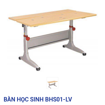
Previous
Ne
BÀN HỌC SINH BHS01-LV