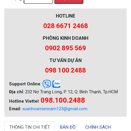
HOTLINE
028 6671 2468
PHÒNG KINH DOANH
0902 895 569
TƯ VẤN DỰ ÁN
098 100 2488
Support Online
:
Địa chỉ
: 232 Nơ Trang Long, P. 12, Q. Bình Thạnh, Tp.HCM
098.100.2488
Hotline Viettel
:
Email
:
xuanhoamiennam123@gmail.com
THÔNG TIN CHI TIẾT
BẢN ĐỒ
CHÍNH SÁCH