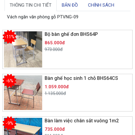
THÔNG TIN CHI TIẾT
BẢN ĐỒ
CHÍNH SÁCH
Vách ngăn văn phòng gỗ PTVNG-09
Bộ bàn ghế đơn BHS64P
-11%
865.000đ
973.000đ
Bàn ghế học sinh 1 chỗ BHS64CS
-6%
1.059.000đ
1.135.000đ
Bàn làm việc chân sắt vuông 1m2
-9%
735.000đ