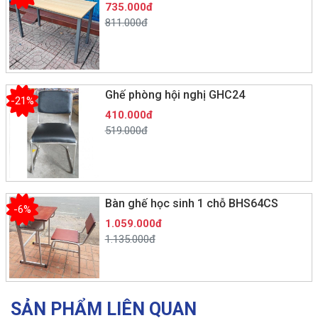
735.000đ
811.000đ
Ghế phòng hội nghị GHC24
-21%
410.000đ
519.000đ
Bàn ghế học sinh 1 chỗ BHS64CS
-6%
1.059.000đ
1.135.000đ
SẢN PHẨM LIÊN QUAN