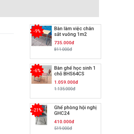
Bàn làm việc chân
-9%
sắt vuông 1m2
735.000đ
811.000đ
Bàn ghế học sinh 1
-6%
chỗ BHS64CS
1.059.000đ
1.135.000đ
Ghế phòng hội nghị
-21%
GHC24
410.000đ
519.000đ