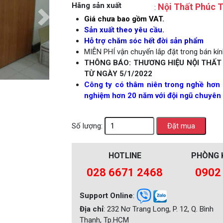
Hãng sản xuất
Nội Thất Phúc T
:
Next
Giá chưa bao gồm VAT.
Sản xuất theo yêu cầu.
Hỗ trợ chăm sóc hết đời sản phẩm
MIỄN PHÍ vận chuyển lắp đặt trong bán kính
THÔNG BÁO: THƯƠNG HIỆU NỘI THẤT
TỪ NGÀY 5/1/2022
Công ty có thâm niên trong nghề hơn 
nghiệm hơn 20 năm với đội ngũ chuyên 
Số lượng:
HOTLINE
PHÒNG 
028 6671 2468
0902
Support Online
:
Địa chỉ
: 232 Nơ Trang Long, P. 12, Q. Bình
Thạnh, Tp.HCM