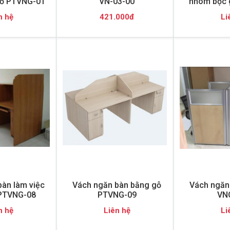
ỗ PTVNG-01
VN-03-00
nhôm bọc 
n hệ
421.000đ
Li
àn làm việc
Vách ngăn bàn bằng gỗ
Vách ngăn 
PTVNG-08
PTVNG-09
VN
n hệ
Liên hệ
Li