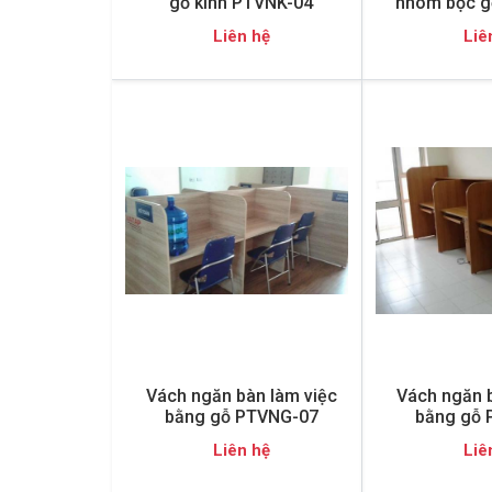
gỗ kính PTVNK-04
nhôm bọc g
Liên hệ
Liê
Vách ngăn bàn làm việc
Vách ngăn b
bằng gỗ PTVNG-07
bằng gỗ 
Liên hệ
Liê