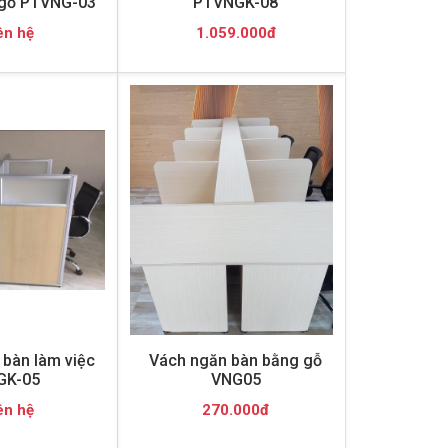
gỗ PTVNG-03
PTVNGK-08
ên hệ
1.059.000đ
bàn làm việc
Vách ngăn bàn bằng gỗ
GK-05
VNG05
ên hệ
270.000đ