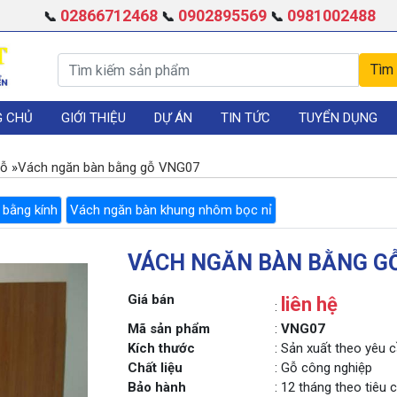
02866712468
0902895569
0981002488
📞
📞
📞
G CHỦ
GIỚI THIỆU
DỰ ÁN
TIN TỨC
TUYỂN DỤNG
gỗ
»
Vách ngăn bàn bằng gỗ VNG07
 bằng kính
Vách ngăn bàn khung nhôm bọc nỉ
VÁCH NGĂN BÀN BẰNG G
Giá bán
liên hệ
:
Mã sản phẩm
:
VNG07
Kích thước
: Sản xuất theo yêu 
Chất liệu
: Gỗ công nghiệp
Bảo hành
: 12 tháng theo tiêu