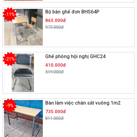
Bộ bàn ghế đơn BHS64P
-11%
865.000đ
973.000đ
Ghế phòng hội nghị GHC24
-21%
410.000đ
519.000đ
Bàn làm việc chân sắt vuông 1m2
-9%
735.000đ
811.000đ