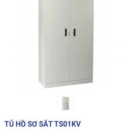
Previous
Ne
TỦ HỒ SƠ SẮT TS01KV