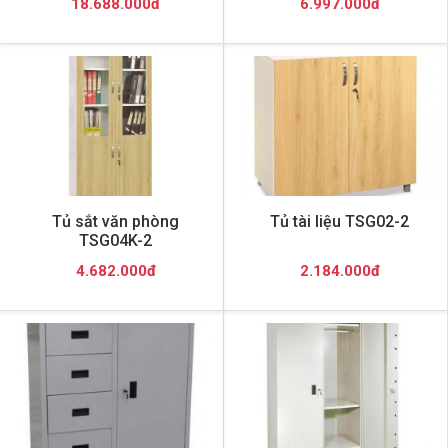
18.688.000đ
6.997.000đ
Tủ sắt văn phòng
Tủ tài liệu TSG02-2
TSG04K-2
4.682.000đ
2.184.000đ