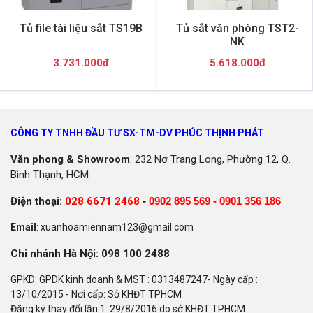
Tủ file tài liệu sắt TS19B
Tủ sắt văn phòng TST2-
NK
3.731.000đ
5.618.000đ
CÔNG TY TNHH ĐẦU TƯ SX-TM-DV PHÚC THỊNH PHÁT
Văn phong & Showroom
: 232 Nơ Trang Long, Phường 12, Q.
Bình Thạnh, HCM
Điện thoại:
028 6671 2468
-
0902 895 569 -
0901 356 186
Email
: xuanhoamiennam123@gmail.com
Chi nhánh Hà Nội: 098 100 2488
GPKD: GPDK kinh doanh & MST : 0313487247- Ngày cấp :
13/10/2015 - Nơi cấp: Sở KHĐT TPHCM
Đăng ký thay đổi lần 1 :29/8/2016 do sở KHĐT TPHCM