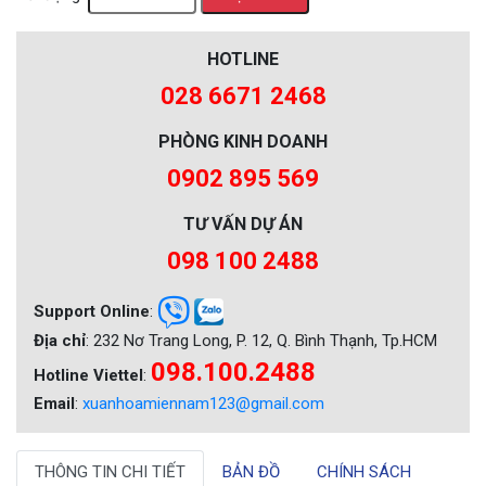
HOTLINE
028 6671 2468
PHÒNG KINH DOANH
0902 895 569
TƯ VẤN DỰ ÁN
098 100 2488
Support Online
:
Địa chỉ
: 232 Nơ Trang Long, P. 12, Q. Bình Thạnh, Tp.HCM
098.100.2488
Hotline Viettel
:
Email
:
xuanhoamiennam123@gmail.com
THÔNG TIN CHI TIẾT
BẢN ĐỒ
CHÍNH SÁCH