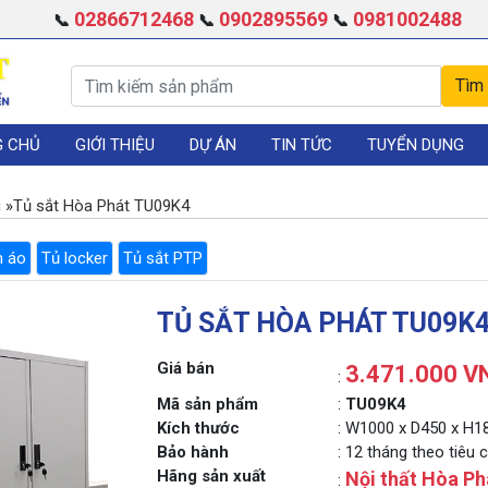
02866712468
0902895569
0981002488
📞
📞
📞
G CHỦ
GIỚI THIỆU
DỰ ÁN
TIN TỨC
TUYỂN DỤNG
g
»
Tủ sắt Hòa Phát TU09K4
n áo
Tủ locker
Tủ sắt PTP
TỦ SẮT HÒA PHÁT TU09K
Giá bán
3.471.000 V
:
Mã sản phẩm
:
TU09K4
Kích thước
: W1000 x D450 x H
Bảo hành
: 12 tháng theo tiêu
Hãng sản xuất
Nội thất Hòa Ph
: