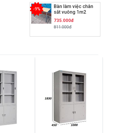
Bàn làm việc chân
-9%
sắt vuông 1m2
735.000đ
811.000đ