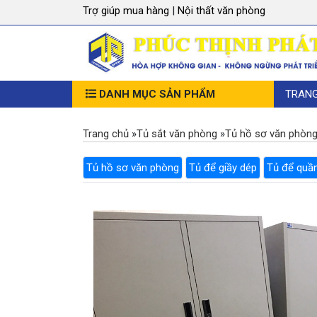
Trợ giúp mua hàng
|
Nội thất văn phòng
DANH MỤC SẢN PHẨM
TRAN
Trang chủ
»
Tủ sắt văn phòng
»
Tủ hồ sơ văn phòn
Tủ hồ sơ văn phòng
Tủ để giầy dép
Tủ để quầ