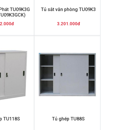
 Phát TU09K3G
Tủ sắt văn phòng TU09K3
TU09K3GCK)
2.000đ
3.201.000đ
p TU118S
Tủ ghép TU88S