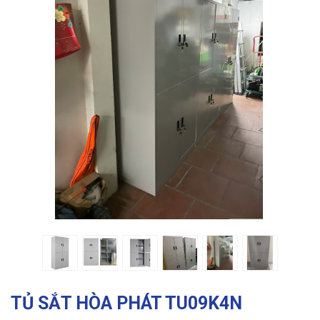
Previous
Ne
TỦ SẮT HÒA PHÁT TU09K4N