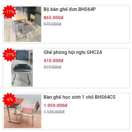
Bộ bàn ghế đơn BHS64P
-11%
865.000đ
973.000đ
Ghế phòng hội nghị GHC24
-21%
410.000đ
519.000đ
Bàn ghế học sinh 1 chỗ BHS64CS
-6%
1.059.000đ
1.135.000đ