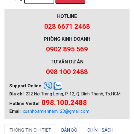
HOTLINE
028 6671 2468
PHÒNG KINH DOANH
0902 895 569
TƯ VẤN DỰ ÁN
098 100 2488
Support Online
:
Địa chỉ
: 232 Nơ Trang Long, P. 12, Q. Bình Thạnh, Tp.HCM
098.100.2488
Hotline Viettel
:
Email
:
xuanhoamiennam123@gmail.com
THÔNG TIN CHI TIẾT
BẢN ĐỒ
CHÍNH SÁCH