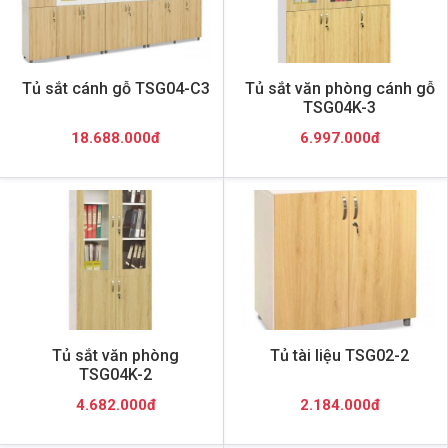
Tủ sắt cánh gỗ TSG04-C3
Tủ sắt văn phòng cánh gỗ
TSG04K-3
18.688.000đ
6.997.000đ
Tủ sắt văn phòng
Tủ tài liệu TSG02-2
TSG04K-2
4.682.000đ
2.184.000đ