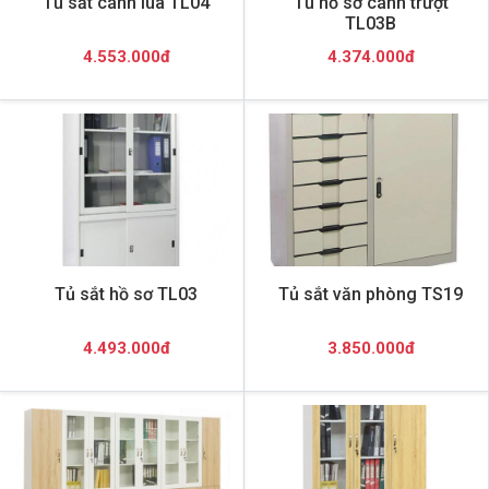
Tủ sắt cánh lùa TL04
Tủ hồ sơ cánh trượt
TL03B
4.553.000đ
4.374.000đ
Tủ sắt hồ sơ TL03
Tủ sắt văn phòng TS19
4.493.000đ
3.850.000đ