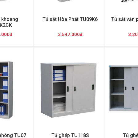
2 khoang
Tủ sắt Hòa Phát TU09K6
Tủ sắt văn
K2CK
.000đ
3.547.000đ
3.20
 phòng TU07
Tủ ghép TU118S
Tủ gh