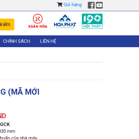
Giỏ hàng
CHÍNH SÁCH
LIÊN HỆ
3G (MÃ MỚI
ND
3GCK
1830 mm
 chuẩn của nhà máy