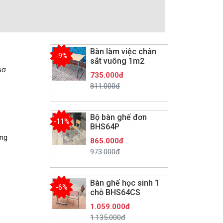
Bàn làm việc chân
-9%
sắt vuông 1m2
sơ
735.000đ
811.000đ
Bộ bàn ghế đơn
-11%
BHS64P
ớng
865.000đ
973.000đ
Bàn ghế học sinh 1
-6%
chỗ BHS64CS
1.059.000đ
1.135.000đ