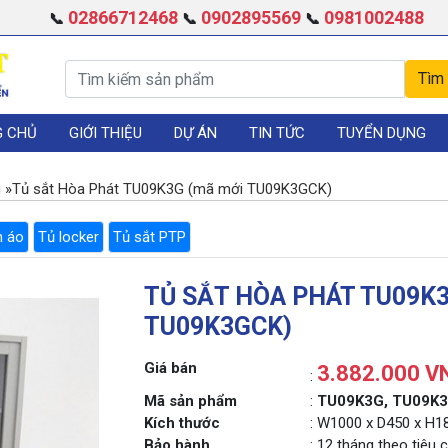
02866712468
0902895569
0981002488
📞
📞
📞
G CHỦ
GIỚI THIỆU
DỰ ÁN
TIN TỨC
TUYỂN DỤNG
g
»
Tủ sắt Hòa Phát TU09K3G (mã mới TU09K3GCK)
n áo
Tủ locker
Tủ sắt PTP
TỦ SẮT HÒA PHÁT TU09K
TU09K3GCK)
Giá bán
3.882.000 V
:
Mã sản phẩm
:
TU09K3G, TU09K
Kích thước
: W1000 x D450 x H
Bảo hành
: 12 tháng theo tiêu