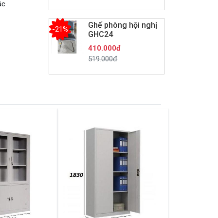
ác
Ghế phòng hội nghị
-21%
GHC24
410.000đ
519.000đ