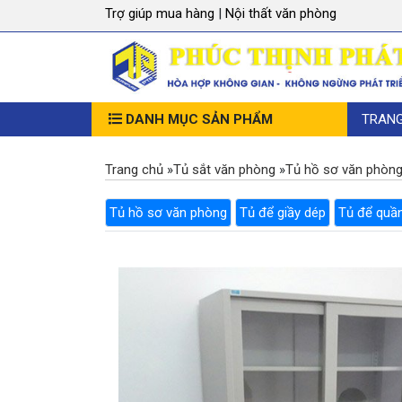
Trợ giúp mua hàng
|
Nội thất văn phòng
DANH MỤC SẢN PHẨM
TRAN
Trang chủ
»
Tủ sắt văn phòng
»
Tủ hồ sơ văn phòn
Tủ hồ sơ văn phòng
Tủ để giầy dép
Tủ để quầ