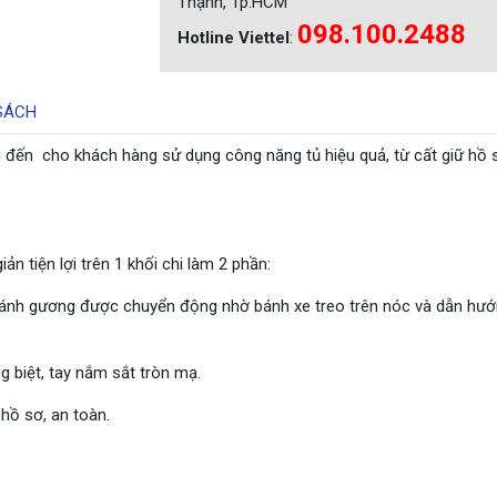
Thạnh, Tp.HCM
098.100.2488
Hotline Viettel
:
SÁCH
ến cho khách hàng sử dụng công năng tủ hiệu quả, từ cất giữ hồ 
 tiện lợi trên 1 khối chi làm 2 phần:
cánh gương được chuyển động nhờ bánh xe treo trên nóc và dẫn hư
 biệt, tay nắm sắt tròn mạ.
 hồ sơ, an toàn.