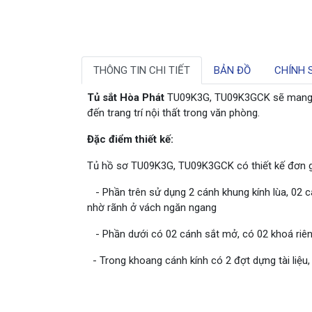
THÔNG TIN CHI TIẾT
BẢN ĐỒ
CHÍNH 
Tủ sắt Hòa Phát
TU09K3G, TU09K3GCK sẽ mang đ
đến trang trí nội thất trong văn phòng.
Đặc điểm thiết kế:
Tủ hồ sơ TU09K3G, TU09K3GCK có thiết kế đơn giản
- Phần trên sử dụng 2 cánh khung kính lùa, 02 
nhờ rãnh ở vách ngăn ngang
- Phần dưới có 02 cánh sắt mở, có 02 khoá riêng
- Trong khoang cánh kính có 2 đợt dựng tài liệu,