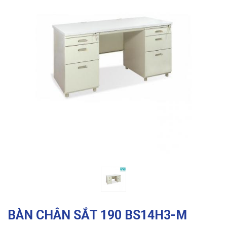
Previous
Ne
BÀN CHÂN SẮT 190 BS14H3-M