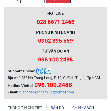
HOTLINE
028 6671 2468
PHÒNG KINH DOANH
0902 895 569
TƯ VẤN DỰ ÁN
098 100 2488
Support Online
:
Địa chỉ
: 232 Nơ Trang Long, P. 12, Q. Bình Thạnh, Tp.HCM
098.100.2488
Hotline Viettel
:
Email
:
xuanhoamiennam123@gmail.com
THÔNG TIN CHI TIẾT
BẢN ĐỒ
CHÍNH SÁCH