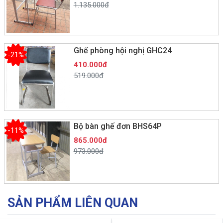
1.135.000đ
Ghế phòng hội nghị GHC24
-21%
410.000đ
519.000đ
Bộ bàn ghế đơn BHS64P
-11%
865.000đ
973.000đ
SẢN PHẨM LIÊN QUAN