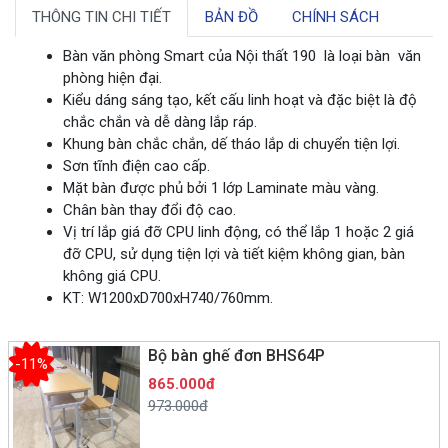
THÔNG TIN CHI TIẾT
BẢN ĐỒ
CHÍNH SÁCH
Bàn văn phòng Smart của Nội thất 190 là loại bàn văn
phòng hiện đại.
Kiểu dáng sáng tạo, kết cấu linh hoạt và đặc biệt là độ
chắc chắn và dễ dàng lắp ráp.
Khung bàn chắc chắn, dế tháo lắp di chuyển tiện lợi.
Sơn tĩnh điện cao cấp.
Mặt bàn được phủ bởi 1 lớp Laminate màu vàng.
Chân bàn thay đổi độ cao.
Vị trí lắp giá đỡ CPU linh động, có thể lắp 1 hoặc 2 giá
đỡ CPU, sử dụng tiện lợi và tiết kiệm không gian, bàn
không giá CPU.
KT: W1200xD700xH740/760mm.
Bộ bàn ghế đơn BHS64P
-11%
865.000đ
973.000đ