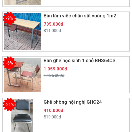
Bàn làm việc chân sắt vuông 1m2
-9%
735.000đ
811.000đ
Bàn ghế học sinh 1 chỗ BHS64CS
-6%
1.059.000đ
1.135.000đ
Ghế phòng hội nghị GHC24
-21%
410.000đ
519.000đ