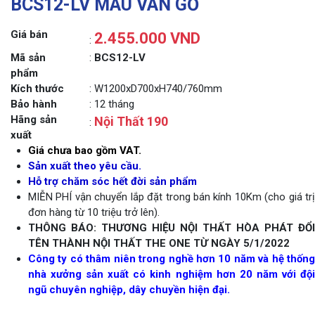
BCS12-LV MÀU VÂN GỖ
Giá bán
2.455.000 VND
:
Mã sản
:
BCS12-LV
phẩm
Kích thước
: W1200xD700xH740/760mm
Bảo hành
: 12 tháng
Hãng sản
Nội Thất 190
:
xuất
Giá chưa bao gồm VAT.
Sản xuất theo yêu cầu.
Hỗ trợ chăm sóc hết đời sản phẩm
MIỄN PHÍ vận chuyển lắp đặt trong bán kính 10Km (cho giá trị
đơn hàng từ 10 triệu trở lên).
THÔNG BÁO: THƯƠNG HIỆU NỘI THẤT HÒA PHÁT ĐỔI
TÊN THÀNH NỘI THẤT THE ONE TỪ NGÀY 5/1/2022
Công ty có thâm niên trong nghề hơn 10 năm và hệ thống
nhà xưởng sản xuất có kinh nghiệm hơn 20 năm với đội
ngũ chuyên nghiệp, dây chuyền hiện đại.