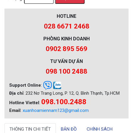
HOTLINE
028 6671 2468
PHÒNG KINH DOANH
0902 895 569
TƯ VẤN DỰ ÁN
098 100 2488
Support Online
:
Địa chỉ
: 232 Nơ Trang Long, P. 12, Q. Bình Thạnh, Tp.HCM
098.100.2488
Hotline Viettel
:
Email
:
xuanhoamiennam123@gmail.com
THÔNG TIN CHI TIẾT
BẢN ĐỒ
CHÍNH SÁCH