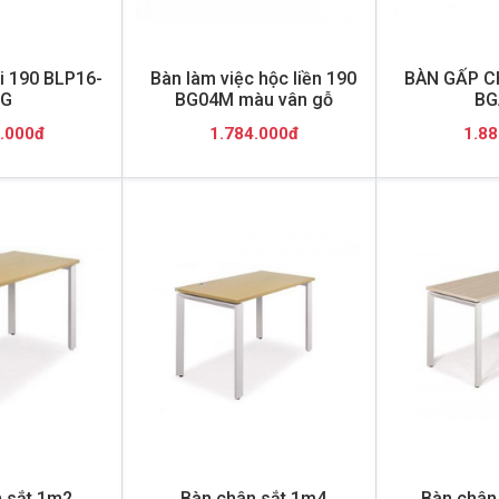
i 190 BLP16-
Bàn làm việc hộc liền 190
BÀN GẤP C
G
BG04M màu vân gỗ
BG
.000đ
1.784.000đ
1.88
 sắt 1m2
Bàn chân sắt 1m4
Bàn chân 