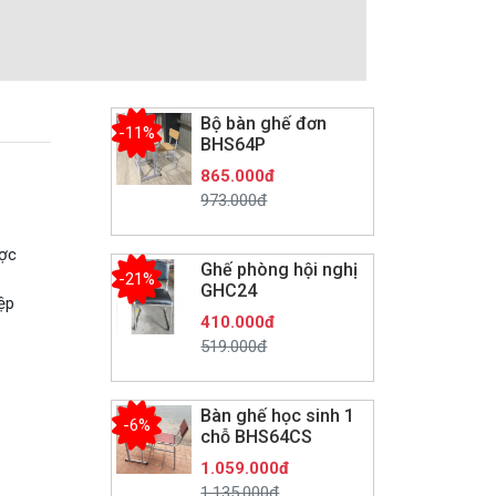
Bộ bàn ghế đơn
-11%
BHS64P
865.000đ
973.000đ
ược
Ghế phòng hội nghị
-21%
GHC24
ệp
410.000đ
519.000đ
Bàn ghế học sinh 1
-6%
chỗ BHS64CS
1.059.000đ
1.135.000đ