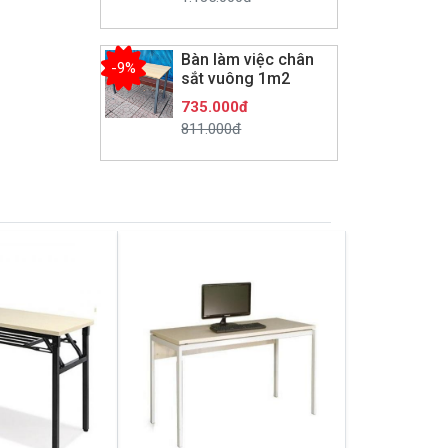
Bàn làm việc chân
-9%
sắt vuông 1m2
735.000đ
811.000đ