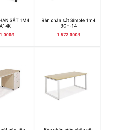
HÂN SẮT 1M4
Bàn chân sắt Simple 1m4
A14K
BCH-14
1.000đ
1.573.000đ
sắt hộc liền
Bàn nhân viên chân sắt