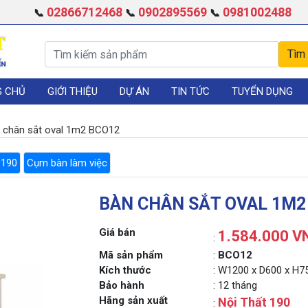
02866712468
0902895569
0981002488
📞
📞
📞
G CHỦ
GIỚI THIỆU
DỰ ÁN
TIN TỨC
TUYỂN DỤNG
 chân sắt oval 1m2 BCO12
 190
Cụm bàn làm việc
BÀN CHÂN SẮT OVAL 1M2
Giá bán
1.584.000 V
:
Mã sản phẩm
:
BCO12
Kích thước
: W1200 x D600 x H
Bảo hành
: 12 tháng
Hãng sản xuất
Nội Thất 190
: