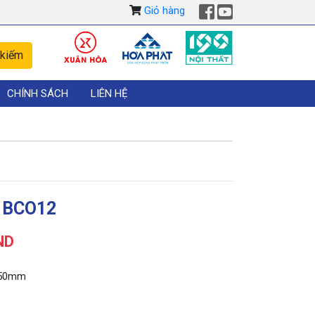
Giỏ hàng
CHÍNH SÁCH
LIÊN HỆ
 BCO12
ND
750mm