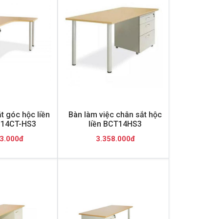
t góc hộc liền
Bàn làm việc chân sắt hộc
P14CT-HS3
liền BCT14HS3
3.000đ
3.358.000đ