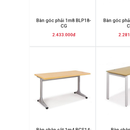
Bàn góc phải 1m8 BLP18-
Bàn góc phả
CG
C
2.433.000đ
2.281
Bàn chân sắt 1m4 BCS14-
Bàn chân