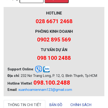
HOTLINE
028 6671 2468
PHÒNG KINH DOANH
0902 895 569
TƯ VẤN DỰ ÁN
098 100 2488
Support Online
:
Địa chỉ
: 232 Nơ Trang Long, P. 12, Q. Bình Thạnh, Tp.HCM
098.100.2488
Hotline Viettel
:
Email
:
xuanhoamiennam123@gmail.com
THÔNG TIN CHI TIẾT
BẢN ĐỒ
CHÍNH SÁCH