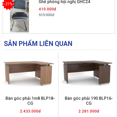
Ghế phòng hội nghị GHC24
-21%
410.000đ
519.000đ
SẢN PHẨM LIÊN QUAN
Bàn góc phải 1m8 BLP18-
Bàn góc phải 190 BLP16-
CG
CG
2.433.000đ
2.281.000đ