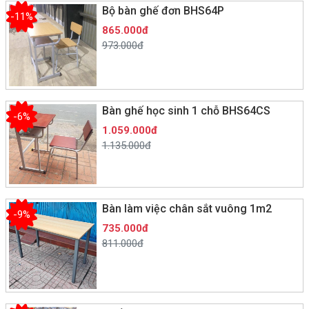
Bộ bàn ghế đơn BHS64P
-11%
865.000đ
973.000đ
Bàn ghế học sinh 1 chỗ BHS64CS
-6%
1.059.000đ
1.135.000đ
Bàn làm việc chân sắt vuông 1m2
-9%
735.000đ
811.000đ