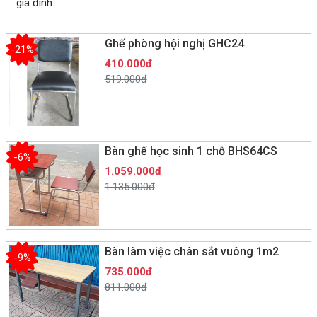
gia đình…
Ghế phòng hội nghị GHC24
-21%
410.000đ
519.000đ
Bàn ghế học sinh 1 chỗ BHS64CS
-6%
1.059.000đ
1.135.000đ
Bàn làm việc chân sắt vuông 1m2
-9%
735.000đ
811.000đ