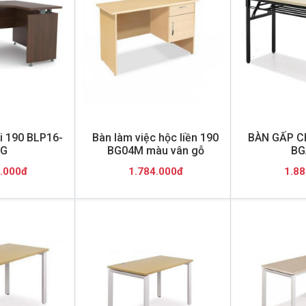
i 190 BLP16-
Bàn làm việc hộc liền 190
BÀN GẤP C
G
BG04M màu vân gỗ
BG
.000đ
1.784.000đ
1.88