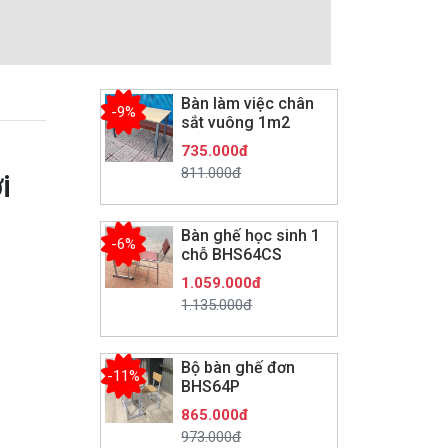
Bàn làm việc chân
-9%
sắt vuông 1m2
735.000đ
811.000đ
i
Bàn ghế học sinh 1
-6%
chỗ BHS64CS
1.059.000đ
1.135.000đ
Bộ bàn ghế đơn
-11%
BHS64P
865.000đ
973.000đ