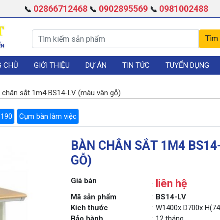
02866712468
0902895569
0981002488
📞
📞
📞
G CHỦ
GIỚI THIỆU
DỰ ÁN
TIN TỨC
TUYỂN DỤNG
 chân sắt 1m4 BS14-LV (màu vân gỗ)
 190
Cụm bàn làm việc
BÀN CHÂN SẮT 1M4 BS14
GỖ)
Giá bán
liên hệ
:
Mã sản phẩm
:
BS14-LV
Kích thước
: W1400x D700x H(74
Bảo hành
: 12 tháng