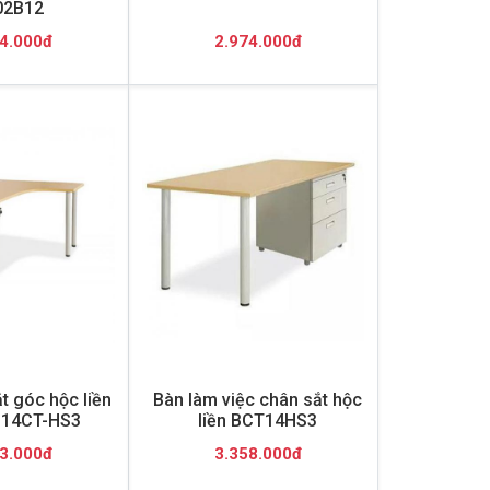
02B12
4.000đ
2.974.000đ
t góc hộc liền
Bàn làm việc chân sắt hộc
P14CT-HS3
liền BCT14HS3
3.000đ
3.358.000đ