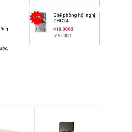
Ghế phòng hội nghị
-21%
GHC24
hống
410.000đ
519.000đ
xước,