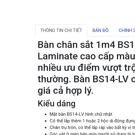
THÔNG TIN CHI TIẾT
BẢN ĐỒ
CHÍNH 
Bàn chân sắt 1m4 BS14
Laminate cao cấp màu 
nhiều ưu điểm vượt trộ
thường. Bàn BS14-LV có
giá cả hợp lý.
Kiểu dáng
Mặt bàn BS14-LV hình chữ nhật.
Có thể lắp thêm 1 hoặc 2 hộc di động đựng 
Chân trụ tròn, có thể lắp ráp vào bất kỳ vị 
Góc vát ở mép bàn giúp người sử dụng tỳ tay