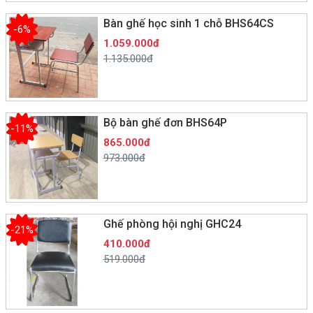
Bàn ghế học sinh 1 chỗ BHS64CS
-6%
1.059.000đ
1.135.000đ
Bộ bàn ghế đơn BHS64P
-11%
865.000đ
973.000đ
Ghế phòng hội nghị GHC24
-21%
410.000đ
519.000đ