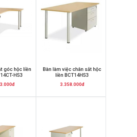
t góc hộc liền
Bàn làm việc chân sắt hộc
P14CT-HS3
liền BCT14HS3
3.000đ
3.358.000đ