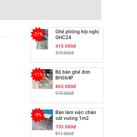
Ghế phòng hội nghị
-21%
GHC24
410.000đ
519.000đ
Bộ bàn ghế đơn
-11%
BHS64P
865.000đ
973.000đ
Bàn làm việc chân
-9%
sắt vuông 1m2
735.000đ
811.000đ