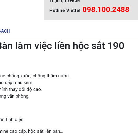
Thạnh, Tp.HCM
098.100.2488
Hotline Viettel
:
SÁCH
n làm việc liền hộc sắt 190
ine chống xước, chống thấm nước.
cao cấp màu kem.
ỉnh thay đổi độ cao.
rong văn phòng.
ơn tĩnh điện
ine cao cấp, hộc sắt liền bàn…