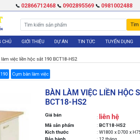
02866712468
0902895569
0981002488
📞
📞
📞
G CHỦ
GIỚI THIỆU
DỰ ÁN
TIN TỨC
TUYỂN DỤNG
 làm việc liền hộc sắt 190 BCT18-HS2
 190
Cụm bàn làm việc
BÀN LÀM VIỆC LIỀN HỘC 
BCT18-HS2
Giá bán
liên hệ
:
Mã sản phẩm
:
BCT18-HS2
Kích thước
: W1800 x D700 x H
Bảo hành
: 12 tháng