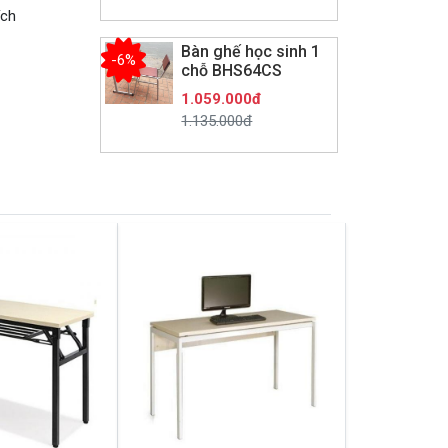
ích
Bàn ghế học sinh 1
-6%
chỗ BHS64CS
1.059.000đ
1.135.000đ