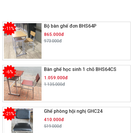
Bộ bàn ghế đơn BHS64P
-11%
865.000đ
973.000đ
Bàn ghế học sinh 1 chỗ BHS64CS
-6%
1.059.000đ
1.135.000đ
Ghế phòng hội nghị GHC24
-21%
410.000đ
519.000đ