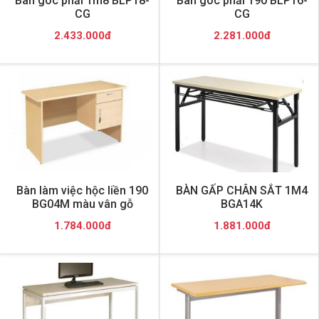
Bàn góc phải 1m8 BLP18-
Bàn góc phải 190 BLP16-
CG
CG
2.433.000đ
2.281.000đ
Bàn làm việc hộc liền 190
BÀN GẤP CHÂN SẮT 1M4
BG04M màu vân gỗ
BGA14K
1.784.000đ
1.881.000đ